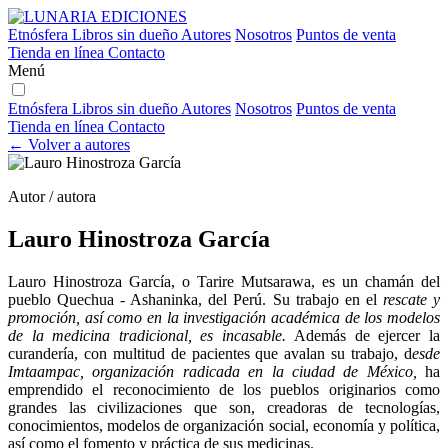
Etnósfera
Libros sin dueño
Autores
Nosotros
Puntos de venta
Tienda en línea
Contacto
Menú
Etnósfera
Libros sin dueño
Autores
Nosotros
Puntos de venta
Tienda en línea
Contacto
← Volver a autores
Autor / autora
Lauro Hinostroza García
Lauro Hinostroza García, o Tarire Mutsarawa, es un chamán del
pueblo Quechua - Ashaninka, del Perú. Su trabajo en el
rescate y
promoción, así como en la investigación académica de los modelos
de la medicina tradicional, es incasable.
Además de ejercer la
curandería, con multitud de pacientes que avalan su trabajo, d
esde
Imtaampac, organización radicada en la ciudad de México,
ha
emprendido el reconocimiento de los pueblos originarios como
grandes las civilizaciones que son, creadoras de tecnologías,
conocimientos, modelos de organización social, economía y política,
así como el fomento y práctica de sus medicinas.