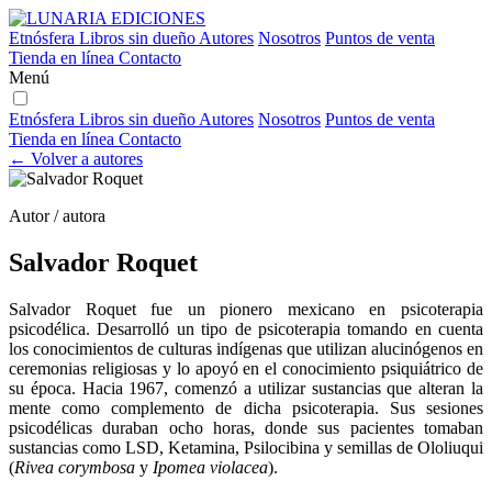
Etnósfera
Libros sin dueño
Autores
Nosotros
Puntos de venta
Tienda en línea
Contacto
Menú
Etnósfera
Libros sin dueño
Autores
Nosotros
Puntos de venta
Tienda en línea
Contacto
← Volver a autores
Autor / autora
Salvador Roquet
Salvador Roquet fue un pionero mexicano en psicoterapia
psicodélica. Desarrolló un tipo de psicoterapia tomando en cuenta
los conocimientos de culturas indígenas que utilizan alucinógenos en
ceremonias religiosas y lo apoyó en el conocimiento psiquiátrico de
su época. Hacia 1967, comenzó a utilizar sustancias que alteran la
mente como complemento de dicha psicoterapia. Sus sesiones
psicodélicas duraban ocho horas, donde sus pacientes tomaban
sustancias como LSD, Ketamina, Psilocibina y semillas de Ololiuqui
(
Rivea
corymbosa
y
Ipomea
violacea
).