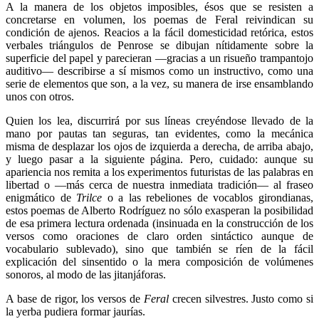
A la manera de los objetos imposibles, ésos que se resisten a
concretarse en volumen, los poemas de Feral reivindican su
condición de ajenos. Reacios a la fácil domesticidad retórica, estos
verbales triángulos de Penrose se dibujan nítidamente sobre la
superficie del papel y parecieran —gracias a un risueño trampantojo
auditivo— describirse a sí mismos como un instructivo, como una
serie de elementos que son, a la vez, su manera de irse ensamblando
unos con otros.
Quien los lea, discurrirá por sus líneas creyéndose llevado de la
mano por pautas tan seguras, tan evidentes, como la mecánica
misma de desplazar los ojos de izquierda a derecha, de arriba abajo,
y luego pasar a la siguiente página. Pero, cuidado: aunque su
apariencia nos remita a los experimentos futuristas de las palabras en
libertad o —más cerca de nuestra inmediata tradición— al fraseo
enigmático de
Trilce
o a las rebeliones de vocablos girondianas,
estos poemas de Alberto Rodríguez no sólo exasperan la posibilidad
de esa primera lectura ordenada (insinuada en la construcción de los
versos como oraciones de claro orden sintáctico aunque de
vocabulario sublevado), sino que también se ríen de la fácil
explicación del sinsentido o la mera composición de volúmenes
sonoros, al modo de las jitanjáforas.
A base de rigor, los versos de
Feral
crecen silvestres. Justo como si
la yerba pudiera formar jaurías.