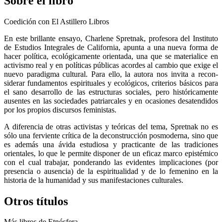
Sobre el libro
Coedición con El Astillero Libros
En este brillante ensayo, Charlene Spretnak, profesora del Instituto
de Estudios Integrales de California, apun­ta a una nueva forma de
hacer política, ecológicamente orientada, una que se materialice en
activismo real y en políticas públicas acordes al cambio que exige el
nuevo paradigma cultural. Para ello, la autora nos invita a recon­
siderar fundamentos espirituales y ecológicos, criterios básicos para
el sano desarrollo de las estructuras so­ciales, pero históricamente
ausentes en las sociedades patriarcales y en ocasiones desatendidos
por los propios discursos feministas.
A diferencia de otras activistas y teóricas del tema, Spretnak no es
sólo una ferviente crítica de la decons­trucción posmoderna, sino que
es además una ávida es­tudiosa y practicante de las tradiciones
orientales, lo que le permite disponer de un eficaz marco epistémico
con el cual trabajar, ponderando las evidentes implicaciones (por
presencia o ausencia) de la espiritualidad y de lo fe­menino en la
historia de la humanidad y sus manifesta­ciones culturales.
Otros títulos
Más libros de Etnósfera