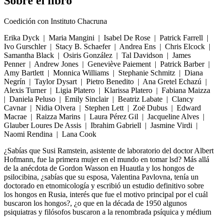
Sobre el libro
Coedición con Instituto Chacruna
Erika Dyck | Maria Mangini | Isabel De Rose | Patrick Farrell |
Ivo Gurschler | Stacy B. Schaefer | Andrea Ens | Chris Elcock |
Samantha Black | Osiris González | Tal Davidson | James
Penner | Andrew Jones | Geneviève Paiement | Patrick Barber |
Amy Bartlett | Monnica Williams | Stephanie Schmitz | Diana
Negrín | Taylor Dysart | Pietro Benedito | Ana Gretel Echazú |
Alexis Turner | Ligia Platero | Klarissa Platero | Fabiana Maizza
| Daniela Peluso | Emily Sinclair | Beatriz Labate | Clancy
Cavnar | Nidia Olvera | Stephen Lett | Zoë Dubus | Edward
Macrae | Raizza Marins | Laura Pérez Gil | Jacqueline Alves |
Glauber Loures De Assis | Ibrahim Gabriell | Jasmine Virdi |
Naomi Rendina | Lana Cook
¿Sabías que Susi Ramstein, asistente de laboratorio del doctor Albert
Hofmann, fue la primera mujer en el mundo en tomar lsd? Más allá
de la anécdota de Gordon Wasson en Huautla y los hongos de
psilocibina, ¿sabías que su esposa, Valentina Pavlovna, tenía un
doctorado en etnomicología y escribió un estudio definitivo sobre
los hongos en Rusia, interés que fue el motivo principal por el cuál
buscaron los hongos?, ¿o que en la década de 1950 algunos
psiquiatras y filósofos buscaron a la renombrada psíquica y médium