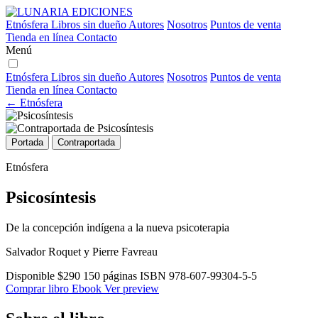
Etnósfera
Libros sin dueño
Autores
Nosotros
Puntos de venta
Tienda en línea
Contacto
Menú
Etnósfera
Libros sin dueño
Autores
Nosotros
Puntos de venta
Tienda en línea
Contacto
← Etnósfera
Portada
Contraportada
Etnósfera
Psicosíntesis
De la concepción indígena a la nueva psicoterapia
Salvador Roquet y Pierre Favreau
Disponible
$290
150 páginas
ISBN 978-607-99304-5-5
Comprar libro
Ebook
Ver preview