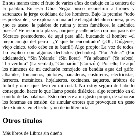
En sus manos tiene el fruto de varios años de trabajo en la cantera de
la palabra. En esta Obra Negra busco reconstruir a tirones y
sartenazos la jerga cotidiana de los hombres. Bajo la premisa “todo
es poetizable”, se explora sin huarache el argot del alma obrera, pues
¿no es acaso, la palabra de rutina y tonos famélicos, la auténtica
poesía? He recorrido plazas, parques y callejuelas con mis pasos de
Sócrates posmoderno, de aquí para allá, buscando al hombre –el
mejor amigo del perro– ¿Y qué he encontrado? (¡Oh, Diógenes,
viejo cínico, todo cabe en tu barril!) Algo propio: La voz de todos.
Lo explico con algunos dechados (techados): “Por Adela” (Por
adelantado), “Sin Yolanda” (Sin llorar), “Ya sábanas” (Ya sabes),
“La verdura” (La verdad), “Cucharón” (Corazón). Por ello, he aquí
los númenes de mi cucharón remojado en bendita agua del grifo:
albañiles, fontaneros, pintores, panaderos, costureras, electricistas,
herreros, mecánicos, hojalateros, cocineras, taqueros, árbitros de
futbol y otros que llevo en mi costal. No estoy seguro de haberlo
conseguido, hacer lo que llamo poesía disléxica, algo retorcido en el
sonido de las palabras. Esto obedece a un gusto propio, de saborear
los fonemas en tensión, de simular errores que provoquen un gesto
de extrañeza en el lector y no de indiferencia.
Otros títulos
Más libros de Libros sin dueño