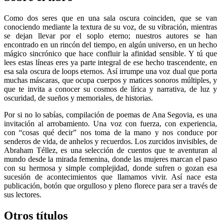
Como dos seres que en una sala oscura coinciden, que se van
conociendo mediante la textura de su voz, de su vibración, mientras
se dejan llevar por el soplo eterno; nuestros autores se han
encontrado en un rincón del tiempo, en algún universo, en un hecho
mágico sincrónico que hace confluir la afinidad sensible. Y tú que
lees estas líneas eres ya parte integral de ese hecho trascendente, en
esa sala oscura de loops eternos. Así irrumpe una voz dual que porta
muchas máscaras, que ocupa cuerpos y matices sonoros múltiples, y
que te invita a conocer su cosmos de lírica y narrativa, de luz y
oscuridad, de sueños y memoriales, de historias.
Por si no lo sabías, compilación de poemas de Ana Segovia, es una
invitación al arrobamiento. Una voz con fuerza, con experiencia,
con “cosas qué decir” nos toma de la mano y nos conduce por
senderos de vida, de anhelos y recuerdos. Los zurcidos invisibles, de
Abraham Téllez, es una selección de cuentos que te aventuran al
mundo desde la mirada femenina, donde las mujeres marcan el paso
con su hermosa y simple complejidad, donde sufren o gozan esa
sucesión de acontecimientos que llamamos vivir. Así nace esta
publicación, botón que orgulloso y pleno florece para ser a través de
sus lectores.
Otros títulos