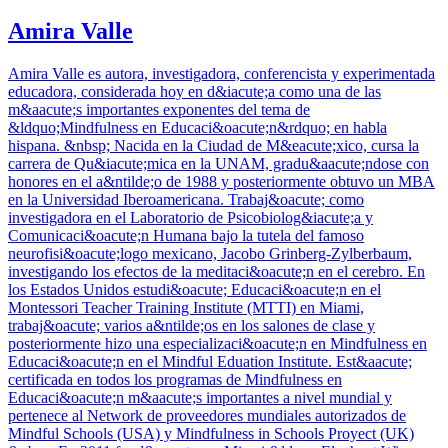
Amira Valle
Amira Valle es autora, investigadora, conferencista y experimentada
educadora, considerada hoy en d&iacute;a como una de las
m&aacute;s importantes exponentes del tema de
&ldquo;Mindfulness en Educaci&oacute;n&rdquo; en habla
hispana. &nbsp; Nacida en la Ciudad de M&eacute;xico, cursa la
carrera de Qu&iacute;mica en la UNAM, gradu&aacute;ndose con
honores en el a&ntilde;o de 1988 y posteriormente obtuvo un MBA
en la Universidad Iberoamericana. Trabaj&oacute; como
investigadora en el Laboratorio de Psicobiolog&iacute;a y
Comunicaci&oacute;n Humana bajo la tutela del famoso
neurofisi&oacute;logo mexicano, Jacobo Grinberg-Zylberbaum,
investigando los efectos de la meditaci&oacute;n en el cerebro. En
los Estados Unidos estudi&oacute; Educaci&oacute;n en el
Montessori Teacher Training Institute (MTTI) en Miami,
trabaj&oacute; varios a&ntilde;os en los salones de clase y
posteriormente hizo una especializaci&oacute;n en Mindfulness en
Educaci&oacute;n en el Mindful Eduation Institute. Est&aacute;
certificada en todos los programas de Mindfulness en
Educaci&oacute;n m&aacute;s importantes a nivel mundial y
pertenece al Network de proveedores mundiales autorizados de
Mindful Schools (USA) y Mindfulness in Schools Proyect (UK)