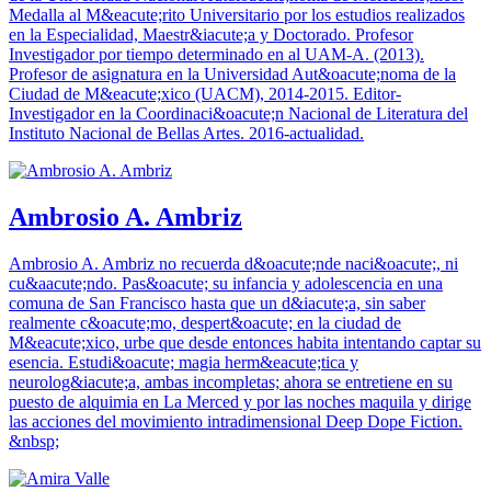
Medalla al M&eacute;rito Universitario por los estudios realizados
en la Especialidad, Maestr&iacute;a y Doctorado. Profesor
Investigador por tiempo determinado en al UAM-A. (2013).
Profesor de asignatura en la Universidad Aut&oacute;noma de la
Ciudad de M&eacute;xico (UACM), 2014-2015. Editor-
Investigador en la Coordinaci&oacute;n Nacional de Literatura del
Instituto Nacional de Bellas Artes. 2016-actualidad.
Ambrosio A. Ambriz
Ambrosio A. Ambriz no recuerda d&oacute;nde naci&oacute;, ni
cu&aacute;ndo. Pas&oacute; su infancia y adolescencia en una
comuna de San Francisco hasta que un d&iacute;a, sin saber
realmente c&oacute;mo, despert&oacute; en la ciudad de
M&eacute;xico, urbe que desde entonces habita intentando captar su
esencia. Estudi&oacute; magia herm&eacute;tica y
neurolog&iacute;a, ambas incompletas; ahora se entretiene en su
puesto de alquimia en La Merced y por las noches maquila y dirige
las acciones del movimiento intradimensional Deep Dope Fiction.
&nbsp;