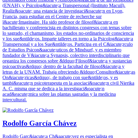
(ENAH), y Psicolog&iacute;a Transpersonal (Instituto Macuil).
Realiz&oacute; una estancia de investigaci&oacute;n en Lyon,
Francia, para estudiar en el Centre de recherche sur
l&acute;Imaginaire. Ha sido profesor de filosof&iacute;a en
bachillerato y conferencista en distintos congresos con temas sobre
lo sagrado, el chamanismo, los estados no-ordinarios de consciencia
y los sue&ntilde;os. Imparte talleres en torno a la Psicolog&iacute;a
Transpersonal y a los Sue&ntilde;os. Participa en el C&iacute;rculo
de Estudios Psicon&aacute;uticos de Mindsurf, y es miembro
fundador de V&iacute;a Synapsis, colectivo interdisciplinario que
organiza los congresos sobre &ldquo;Filosof&iacute;a y sustancias
psicoactivas&rdquo; dentro de la facultad de filosof&iacute;a y
letras de la UNAM. Trabaja ofreciendo &ldquo;Consultor&iacute;as
On&iacute;ricas&rdquo;, de trabajo con sue&ntilde;os, y es
tambi&eacute;n psicoterapeuta en la asociaci&oacute;n civil Nierika
A. C. misma que se dedica a la investigaci&oacute;n
acad&eacute;mica sobre las plantas sagradas y la medicina
intercultural.
Rodolfo García Chávez
Rodolfo Garc&iacute;a Ch&aacute;vez es especialista en