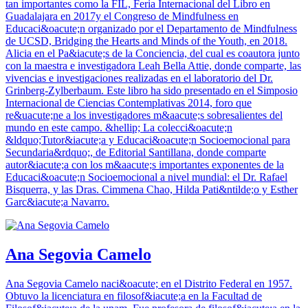
tan importantes como la FIL, Feria Internacional del Libro en
Guadalajara en 2017y el Congreso de Mindfulness en
Educaci&oacute;n organizado por el Departamento de Mindfulness
de UCSD, Bridging the Hearts and Minds of the Youth, en 2018.
Alicia en el Pa&iacute;s de la Conciencia, del cual es coautora junto
con la maestra e investigadora Leah Bella Attie, donde comparte, las
vivencias e investigaciones realizadas en el laboratorio del Dr.
Grinberg-Zylberbaum. Este libro ha sido presentado en el Simposio
Internacional de Ciencias Contemplativas 2014, foro que
re&uacute;ne a los investigadores m&aacute;s sobresalientes del
mundo en este campo. &hellip; La colecci&oacute;n
&ldquo;Tutor&iacute;a y Educaci&oacute;n Socioemocional para
Secundaria&rdquo;, de Editorial Santillana, donde comparte
autor&iacute;a con los m&aacute;s importantes exponentes de la
Educaci&oacute;n Socioemocional a nivel mundial: el Dr. Rafael
Bisquerra, y las Dras. Cimmena Chao, Hilda Pati&ntilde;o y Esther
Garc&iacute;a Navarro.
Ana Segovia Camelo
Ana Segovia Camelo naci&oacute; en el Distrito Federal en 1957.
Obtuvo la licenciatura en filosof&iacute;a en la Facultad de