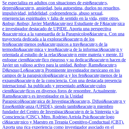
Se especializa en adultos con situaciones de estr&eacute;s,
depresi&oacute;n, ansiedad, baja autoestima, duelos no resueltos,
impulsividad, infidelidad, codependencia, abuso sexual,
emergencias espirituales y falta de sentido en la vida, entre otros.
&nbsp; &nbsp; Javier Mart&iacute;nez Estudiante de F&iacute;sica
e investigador destacado de UPIDE. Aporta una perspectiva
&uacute;nica a la vanguardia de la Parapsicolog&iacute;a. Con una
trayectoria dedicada a la exploraci&oacute;n de los
fen&oacute;menos ps&iacute;quicos a trav&eacute;s de la
termodin&aacute;mica y teor&iacute;a de la informaci&oacute;n y
orientada al estudio de la relaci&oacute;n entre materia y mente. El
enfoque cient&iacute;fico riguroso y su dedicaci&oacute;n hacen de
Javier un valioso activo para la unidad. &nbsp; Rams&eacute;s
D&rsquo;Le&oacute;n Prominente investigador mexicano en los
campos de la parapsicolog&iacute;a y los fen&oacute;menos de la
expansi&oacute;n de la consciencia. Con una destacada presencia
internacional, ha publicado y presentado art&iacute;culos
cient&iacute;ficos en diversos foros de renombre. Actualmente,
Rams&eacute;s es investigador en la Unidad
Parapsicol&oacute;gica de Investigaci&oacute;n, Difusi&oacute;n y
Ense&ntilde;anza (UPIDE), siendo tambi&eacute;n miembro
fundador del Centro de Investigaci&oacute;n de la Sintergia y la
Consciencia (CISC). Mtro. Rodrigo Arriola Psic&oacute;logo
cl&iacute;nico y Maestro en Terapia Cognitivo-Conductual (CBT).
Aporta una rica experiencia como investigador asociado en el