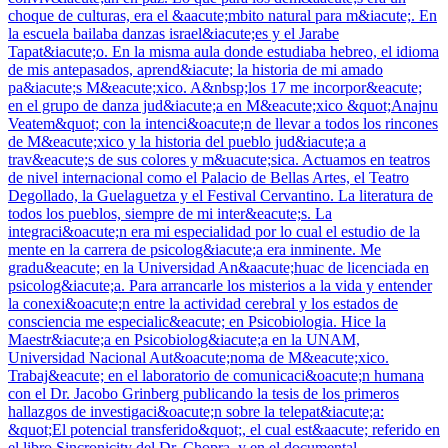
choque de culturas, era el &aacute;mbito natural para m&iacute;. En
la escuela bailaba danzas israel&iacute;es y el Jarabe
Tapat&iacute;o. En la misma aula donde estudiaba hebreo, el idioma
de mis antepasados, aprend&iacute; la historia de mi amado
pa&iacute;s M&eacute;xico. A&nbsp;los 17 me incorpor&eacute;
en el grupo de danza jud&iacute;a en M&eacute;xico &quot;Anajnu
Veatem&quot; con la intenci&oacute;n de llevar a todos los rincones
de M&eacute;xico y la historia del pueblo jud&iacute;a a
trav&eacute;s de sus colores y m&uacute;sica. Actuamos en teatros
de nivel internacional como el Palacio de Bellas Artes, el Teatro
Degollado, la Guelaguetza y el Festival Cervantino. La literatura de
todos los pueblos, siempre de mi inter&eacute;s. La
integraci&oacute;n era mi especialidad por lo cual el estudio de la
mente en la carrera de psicolog&iacute;a era inminente. Me
gradu&eacute; en la Universidad An&aacute;huac de licenciada en
psicolog&iacute;a. Para arrancarle los misterios a la vida y entender
la conexi&oacute;n entre la actividad cerebral y los estados de
consciencia me especialic&eacute; en Psicobiologia. Hice la
Maestr&iacute;a en Psicobiolog&iacute;a en la UNAM,
Universidad Nacional Aut&oacute;noma de M&eacute;xico.
Trabaj&eacute; en el laboratorio de comunicaci&oacute;n humana
con el Dr. Jacobo Grinberg publicando la tesis de los primeros
hallazgos de investigaci&oacute;n sobre la telepat&iacute;a:
&quot;El potencial transferido&quot;, el cual est&aacute; referido en
el libro Sincronicity del Dr. Chopra, y en el documental