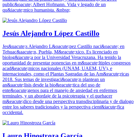
public&oacute; Albert Hofmann. Vida y legado de un
qu&iacute;mico humanista. &nbsp;
Jesús Alejandro López Castillo
Jes&uacute;s Alejandro L&oacute;pez Castillo naci&oacute; en
Tehuac&aacute;n, Puebla, M&eacute;xico. Es licenciado en
biolog&iacute;a por la Universidad Veracruzana. Ha tenido la
oportunidad de presentar ponencias en m&uacute;ltiples congresos
acad&eacute;micos nacionales (UNAM, UAEM, UV), e
internacionales, como el Plantas Sagradas de las Am&eacute;ricas
2018. Sus temas de investigaci&oacute;n plantean un
an&aacute;lisis desde la bio&eacute;tica del uso de
ente&oacute;genos para el manejo de ansiedad en enfermos
terminales, y un abordaje de la psicoterapia y el quehacer
m&eacute;dico desde una perspectiva transdisciplinaria y de dialogo
entre los saberes tradicionales y la perspectiva cient&iacute;fica
occidental.
Lauro Hinostroza García