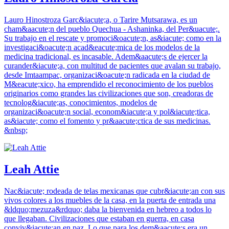
Lauro Hinostroza Garc&iacute;a, o Tarire Mutsarawa, es un
cham&aacute;n del pueblo Quechua - Ashaninka, del Per&uacute;.
Su trabajo en el rescate y promoci&oacute;n, as&iacute; como en la
investigaci&oacute;n acad&eacute;mica de los modelos de la
medicina tradicional, es incasable. Adem&aacute;s de ejercer la
curander&iacute;a, con multitud de pacientes que avalan su trabajo,
desde Imtaampac, organizaci&oacute;n radicada en la ciudad de
M&eacute;xico, ha emprendido el reconocimiento de los pueblos
originarios como grandes las civilizaciones que son, creadoras de
tecnolog&iacute;as, conocimientos, modelos de
organizaci&oacute;n social, econom&iacute;a y pol&iacute;tica,
as&iacute; como el fomento y pr&aacute;ctica de sus medicinas.
&nbsp;
Leah Attie
Nac&iacute; rodeada de telas mexicanas que cubr&iacute;an con sus
vivos colores a los muebles de la casa, en la puerta de entrada una
&ldquo;mezuza&rdquo; daba la bienvenida en hebreo a todos lo
que llegaban. Civilizaciones que estaban en guerra, en casa
conviv&iacute;an en paz. Lo que para los dem&aacute;s era un