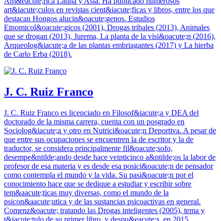
Am&eacute;rica Latina y Asia. Ha publicado numerosos
art&iacute;culos en revistas cient&iacute;ficas y libros, entre los que
destacan Hongos alucin&oacute;genos. Estudios
Etnomicol&oacute;gicos (2001), Drogas tribales (2013), Animales
que se drogan (2013), Jurema, La planta de la visi&oacute;n (2016),
Arqueolog&iacute;a de las plantas embriagantes (2017) y La hierba
de Carlo Erba (2018).
J. C. Ruiz Franco
J. C. Ruiz Franco es licenciado en Filosof&iacute;a y DEA del
doctorado de la misma carrera, cuenta con un posgrado en
Sociolog&iacute;a y otro en Nutrici&oacute;n Deportiva. A pesar de
que entre sus ocupaciones se encuentren la de escritor y la de
traductor, se considera principalmente fil&oacute;sofo,
desempe&ntilde;ando desde hace veinticinco a&ntilde;os la labor de
profesor de esa materia y es desde esa posici&oacute;n de pensador
como contempla el mundo y la vida. Su pasi&oacute;n por el
conocimiento hace que se dedique a estudiar y escribir sobre
tem&aacute;ticas muy diversas, como el mundo de la
psicon&aacute;utica y de las sustancias psicoactivas en general.
Comenz&oacute; tratando las Drogas inteligentes (2005), tema y
t&iacute;tulo de su primer libro, y despu&eacute;s, en 2015