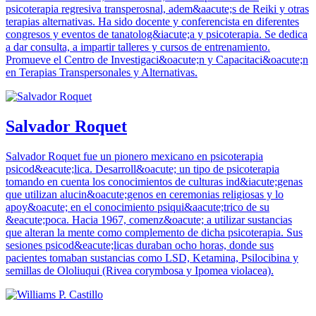
psicoterapia regresiva transperosnal, adem&aacute;s de Reiki y otras
terapias alternativas. Ha sido docente y conferencista en diferentes
congresos y eventos de tanatolog&iacute;a y psicoterapia. Se dedica
a dar consulta, a impartir talleres y cursos de entrenamiento.
Promueve el Centro de Investigaci&oacute;n y Capacitaci&oacute;n
en Terapias Transpersonales y Alternativas.
Salvador Roquet
Salvador Roquet fue un pionero mexicano en psicoterapia
psicod&eacute;lica. Desarroll&oacute; un tipo de psicoterapia
tomando en cuenta los conocimientos de culturas ind&iacute;genas
que utilizan alucin&oacute;genos en ceremonias religiosas y lo
apoy&oacute; en el conocimiento psiqui&aacute;trico de su
&eacute;poca. Hacia 1967, comenz&oacute; a utilizar sustancias
que alteran la mente como complemento de dicha psicoterapia. Sus
sesiones psicod&eacute;licas duraban ocho horas, donde sus
pacientes tomaban sustancias como LSD, Ketamina, Psilocibina y
semillas de Ololiuqui (Rivea corymbosa y Ipomea violacea).