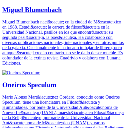
Miguel Blumenbach
Miguel Blumenbach naci&oacute; en la ciudad de M&eacute;xico
en 1988. Estudi&oacute; la carrera de filosof&iacute;a en la
Universidad Nacional, pasillos en los que encontr&oacute; su
segunda pasi&oacute;n, la poes&iacute;a. Ha colaborado con
diversas publicaciones nacionales, internacionales y en otros puntos
de la galaxia. Ocasionalmente le ha tocado trabajar de librero, pero
aunque &eacute;l cree lo contrario, no se le da lo de ser mueble. Es
cofundador de la extinta revista Cuadrivio y colabora con Lunaria
Ediciones.
Oneiros Speculum
Mario Alonso Mart&iacute;nez Cordero, conocido como Oneiros
Speculum, tiene una licenciatura en Filosof&iacute;a y
Humanidades, por parte de la Universidad Aut&oacute;noma de
Nuevo Le&oacute;n (UANL), maestr&iacute;a en Filosof&iacute;a
de la Religi&oacute;n, por parte de la Universidad Nacional
Aut&oacute;noma de M&eacute;xico (UNAM), y varios
diplomados como Historia y Antropolog&iacute;a de las Religiones