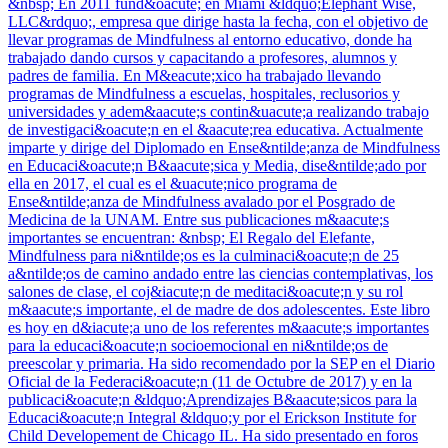
&nbsp; En 2011 fund&oacute; en Miami &ldquo;Elephant Wise,
LLC&rdquo;, empresa que dirige hasta la fecha, con el objetivo de
llevar programas de Mindfulness al entorno educativo, donde ha
trabajado dando cursos y capacitando a profesores, alumnos y
padres de familia. En M&eacute;xico ha trabajado llevando
programas de Mindfulness a escuelas, hospitales, reclusorios y
universidades y adem&aacute;s contin&uacute;a realizando trabajo
de investigaci&oacute;n en el &aacute;rea educativa. Actualmente
imparte y dirige del Diplomado en Ense&ntilde;anza de Mindfulness
en Educaci&oacute;n B&aacute;sica y Media, dise&ntilde;ado por
ella en 2017, el cual es el &uacute;nico programa de
Ense&ntilde;anza de Mindfulness avalado por el Posgrado de
Medicina de la UNAM. Entre sus publicaciones m&aacute;s
importantes se encuentran: &nbsp; El Regalo del Elefante,
Mindfulness para ni&ntilde;os es la culminaci&oacute;n de 25
a&ntilde;os de camino andado entre las ciencias contemplativas, los
salones de clase, el coj&iacute;n de meditaci&oacute;n y su rol
m&aacute;s importante, el de madre de dos adolescentes. Este libro
es hoy en d&iacute;a uno de los referentes m&aacute;s importantes
para la educaci&oacute;n socioemocional en ni&ntilde;os de
preescolar y primaria. Ha sido recomendado por la SEP en el Diario
Oficial de la Federaci&oacute;n (11 de Octubre de 2017) y en la
publicaci&oacute;n &ldquo;Aprendizajes B&aacute;sicos para la
Educaci&oacute;n Integral &ldquo;y por el Erickson Institute for
Child Developement de Chicago IL. Ha sido presentado en foros