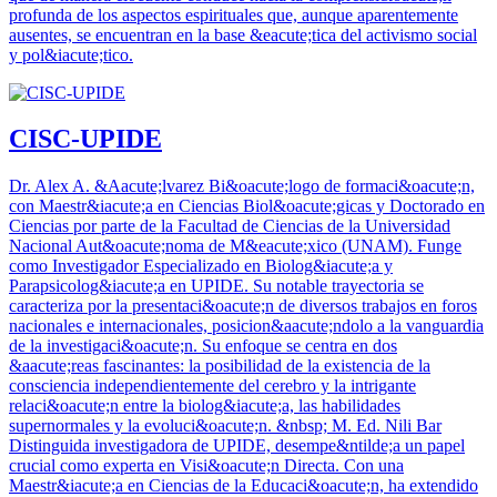
profunda de los aspectos espirituales que, aunque aparentemente
ausentes, se encuentran en la base &eacute;tica del activismo social
y pol&iacute;tico.
CISC-UPIDE
Dr. Alex A. &Aacute;lvarez Bi&oacute;logo de formaci&oacute;n,
con Maestr&iacute;a en Ciencias Biol&oacute;gicas y Doctorado en
Ciencias por parte de la Facultad de Ciencias de la Universidad
Nacional Aut&oacute;noma de M&eacute;xico (UNAM). Funge
como Investigador Especializado en Biolog&iacute;a y
Parapsicolog&iacute;a en UPIDE. Su notable trayectoria se
caracteriza por la presentaci&oacute;n de diversos trabajos en foros
nacionales e internacionales, posicion&aacute;ndolo a la vanguardia
de la investigaci&oacute;n. Su enfoque se centra en dos
&aacute;reas fascinantes: la posibilidad de la existencia de la
consciencia independientemente del cerebro y la intrigante
relaci&oacute;n entre la biolog&iacute;a, las habilidades
supernormales y la evoluci&oacute;n. &nbsp; M. Ed. Nili Bar
Distinguida investigadora de UPIDE, desempe&ntilde;a un papel
crucial como experta en Visi&oacute;n Directa. Con una
Maestr&iacute;a en Ciencias de la Educaci&oacute;n, ha extendido