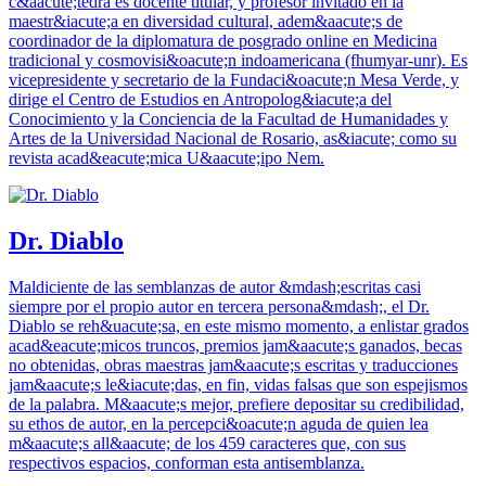
c&aacute;tedra es docente titular, y profesor invitado en la
maestr&iacute;a en diversidad cultural, adem&aacute;s de
coordinador de la diplomatura de posgrado online en Medicina
tradicional y cosmovisi&oacute;n indoamericana (fhumyar-unr). Es
vicepresidente y secretario de la Fundaci&oacute;n Mesa Verde, y
dirige el Centro de Estudios en Antropolog&iacute;a del
Conocimiento y la Conciencia de la Facultad de Humanidades y
Artes de la Universidad Nacional de Rosario, as&iacute; como su
revista acad&eacute;mica U&aacute;ipo Nem.
Dr. Diablo
Maldiciente de las semblanzas de autor &mdash;escritas casi
siempre por el propio autor en tercera persona&mdash;, el Dr.
Diablo se reh&uacute;sa, en este mismo momento, a enlistar grados
acad&eacute;micos truncos, premios jam&aacute;s ganados, becas
no obtenidas, obras maestras jam&aacute;s escritas y traducciones
jam&aacute;s le&iacute;das, en fin, vidas falsas que son espejismos
de la palabra. M&aacute;s mejor, prefiere depositar su credibilidad,
su ethos de autor, en la percepci&oacute;n aguda de quien lea
m&aacute;s all&aacute; de los 459 caracteres que, con sus
respectivos espacios, conforman esta antisemblanza.