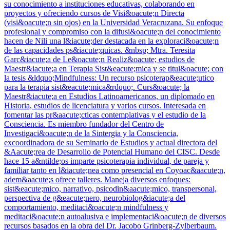
su conocimiento a instituciones educativas, colaborando en
proyectos y ofreciendo cursos de Visi&oacute;n Directa
(visi&oacute;n sin ojos) en la Universidad Veracruzana. Su enfoque
profesional y compromiso con la difusi&oacute;n del conocimiento
hacen de Nili una l&iacute;der destacada en la exploraci&oacute;n
de las capacidades ps&iacute;quicas. &nbsp; Mtra. Teresita
Garc&iacute;a de Le&oacute;n Realiz&oacute; estudios de
Maestr&iacute;a en Terapia Sist&eacute;mica y se titul&oacute; con
la tesis &ldquo;Mindfulness: Un recurso psicoterap&eacute;utico
para la terapia sist&eacute;mica&rdquo;. Curs&oacute; la
Maestr&iacute;a en Estudios Latinoamericanos, un diplomado en
Historia, estudios de licenciatura y varios cursos. Interesada en
fomentar las pr&aacute;cticas contemplativas y el estudio de la
Consciencia. Es miembro fundador del Centro de
Investigaci&oacute;n de la Sintergia y la Consciencia,
excoordinadora de su Seminario de Estudios y actual directora del
&Aacute;rea de Desarrollo de Potencial Humano del CISC. Desde
hace 15 a&ntilde;os imparte psicoterapia individual, de pareja y
familiar tanto en l&iacute;nea como presencial en Coyoac&aacute;n,
adem&aacute;s ofrece talleres. Maneja diversos enfoques:
sist&eacute;mico, narrativo, psicodin&aacute;mico, transpersonal,
perspectiva de g&eacute;nero, neurobiolog&iacute;a del
comportamiento, meditaci&oacute;n mindfulness y
meditaci&oacute;n autoalusiva e implementaci&oacute;n de diversos
recursos basados en la obra del Dr. Jacobo Grinberg-Zylberbaum.