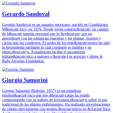
Gerardo Sandoval
Gerardo Sandoval es un sanador mexicano, nacido en Guadalajara,
M&eacute;xico, en 1979. Desde joven comenz&oacute; un camino
de b&uacute;squeda personal que lo llev&oacute; por un
aprendizaje con las sustancias maestras y las plantas, hongos y
cactos que las contienen. El poder de los ente&oacute;genos ha sido
la herramienta mediante la cual comparte se palabra y su
intenci&oacute;n. Actualmente facilita el sacramento
triptam&iacute;nico a quienes a &eacute;l se acercan y dirige la
Bufo Alvarius Foundation.
Giorgio Samorini
Giorgio Samorini (Bolonia, 1957) es un estudioso
etnobot&aacute;nico que por d&eacute;cadas ha estado
comprometido con su trabajo de investigaci&oacute;n sobre el uso
tradicional de las plantas embriagantes. Ha realizado investigaciones
de campo directamente con grupos &eacute;tnicos en &Aacute;frica,