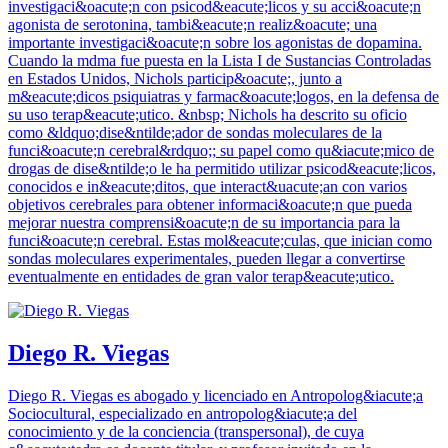
investigaci&oacute;n con psicod&eacute;licos y su acci&oacute;n
agonista de serotonina, tambi&eacute;n realiz&oacute; una
importante investigaci&oacute;n sobre los agonistas de dopamina.
Cuando la mdma fue puesta en la Lista I de Sustancias Controladas
en Estados Unidos, Nichols particip&oacute;, junto a
m&eacute;dicos psiquiatras y farmac&oacute;logos, en la defensa de
su uso terap&eacute;utico. &nbsp; Nichols ha descrito su oficio
como &ldquo;dise&ntilde;ador de sondas moleculares de la
funci&oacute;n cerebral&rdquo;; su papel como qu&iacute;mico de
drogas de dise&ntilde;o le ha permitido utilizar psicod&eacute;licos,
conocidos e in&eacute;ditos, que interact&uacute;an con varios
objetivos cerebrales para obtener informaci&oacute;n que pueda
mejorar nuestra comprensi&oacute;n de su importancia para la
funci&oacute;n cerebral. Estas mol&eacute;culas, que inician como
sondas moleculares experimentales, pueden llegar a convertirse
eventualmente en entidades de gran valor terap&eacute;utico.
Diego R. Viegas
Diego R. Viegas es abogado y licenciado en Antropolog&iacute;a
Sociocultural, especializado en antropolog&iacute;a del
conocimiento y de la conciencia (transpersonal), de cuya