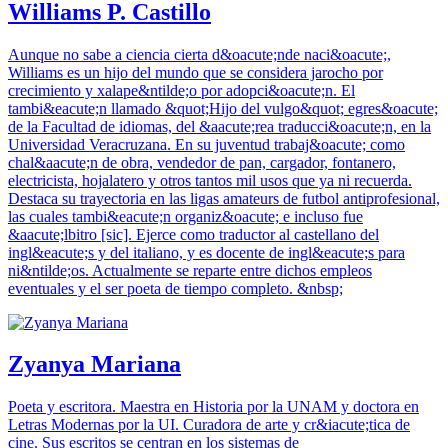
Williams P. Castillo
Aunque no sabe a ciencia cierta d&oacute;nde naci&oacute;,
Williams es un hijo del mundo que se considera jarocho por
crecimiento y xalape&ntilde;o por adopci&oacute;n. El
tambi&eacute;n llamado &quot;Hijo del vulgo&quot; egres&oacute;
de la Facultad de idiomas, del &aacute;rea traducci&oacute;n, en la
Universidad Veracruzana. En su juventud trabaj&oacute; como
chal&aacute;n de obra, vendedor de pan, cargador, fontanero,
electricista, hojalatero y otros tantos mil usos que ya ni recuerda.
Destaca su trayectoria en las ligas amateurs de futbol antiprofesional,
las cuales tambi&eacute;n organiz&oacute; e incluso fue
&aacute;lbitro [sic]. Ejerce como traductor al castellano del
ingl&eacute;s y del italiano, y es docente de ingl&eacute;s para
ni&ntilde;os. Actualmente se reparte entre dichos empleos
eventuales y el ser poeta de tiempo completo. &nbsp;
Zyanya Mariana
Poeta y escritora. Maestra en Historia por la UNAM y doctora en
Letras Modernas por la UI. Curadora de arte y cr&iacute;tica de
cine. Sus escritos se centran en los sistemas de