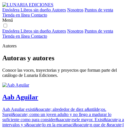
Etnósfera
Libros sin dueño
Autores
Nosotros
Puntos de venta
Tienda en línea
Contacto
Menú
Etnósfera
Libros sin dueño
Autores
Nosotros
Puntos de venta
Tienda en línea
Contacto
Autores
Autoras y autores
Conoce las voces, trayectorias y proyectos que forman parte del
catálogo de Lunaria Ediciones.
Aab Aguilar
Aab Aguilar existi&oacute; alrededor de diez a&ntilde;os.
Surgi&oacute; como un joven adulto y no llego a madurar lo
suficiente como para consider&aacute;rsele mayor. Exist&iacute;a a
intervalos y s&oacute;lo en la encarnaci&oacute;n que de &eacute;l