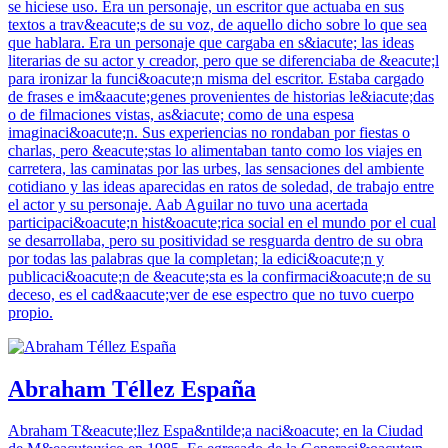
se hiciese uso. Era un personaje, un escritor que actuaba en sus
textos a trav&eacute;s de su voz, de aquello dicho sobre lo que sea
que hablara. Era un personaje que cargaba en s&iacute; las ideas
literarias de su actor y creador, pero que se diferenciaba de &eacute;l
para ironizar la funci&oacute;n misma del escritor. Estaba cargado
de frases e im&aacute;genes provenientes de historias le&iacute;das
o de filmaciones vistas, as&iacute; como de una espesa
imaginaci&oacute;n. Sus experiencias no rondaban por fiestas o
charlas, pero &eacute;stas lo alimentaban tanto como los viajes en
carretera, las caminatas por las urbes, las sensaciones del ambiente
cotidiano y las ideas aparecidas en ratos de soledad, de trabajo entre
el actor y su personaje. Aab Aguilar no tuvo una acertada
participaci&oacute;n hist&oacute;rica social en el mundo por el cual
se desarrollaba, pero su positividad se resguarda dentro de su obra
por todas las palabras que la completan; la edici&oacute;n y
publicaci&oacute;n de &eacute;sta es la confirmaci&oacute;n de su
deceso, es el cad&aacute;ver de ese espectro que no tuvo cuerpo
propio.
Abraham Téllez España
Abraham T&eacute;llez Espa&ntilde;a naci&oacute; en la Ciudad