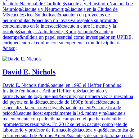
Instituto Nacional de Cardiolog&iacute;a y el Instituto Nacional de
Neurolog&iacute;a y Neurocirug&iacute;a en la Ciudad de
M&eacute;xico. Su dedicaci&oacute;n en proyectos de
neuromodulaci&oacute;n no invasiva respalda su profundo
conocimiento en la intersecci&oacute;n entre la mente y la
fisiolog&iacute;a. Actualmente, Rodrigo tambi&eacute;n
desempe&ntilde;a un papel esencial como investigador en UPIDE,
enriqueciendo al equipo con su experiencia multidisciplinaria.
&nbsp;
David E. Nichols
David E. Nichols fund&oacute; en 1993 el Heffter Founding
Institute (en honor a Arthur Heffter, qu&iacute;mico y
farmac&oacute;logo que aisl&oacute; por primera vez la mescalina
del peyote en la d&eacute;cada de 1890); fundaci&oacute;n
especializada en la investigaci&oacute;n cient&iacute;fica de
psicod&eacute;licos: especialmente la lsd, mdma y m&aacute;s
recientemente con psilocibina, campo en el que han obtenido
prometedores resultados. En 2012 se retir&oacute; como jefe de
laboratorio y profesor de farmacolog&iacute;a y qu&iacute;mica de
la Universidad de Purdue. Adem&aacute;s de su largo trabajo en la