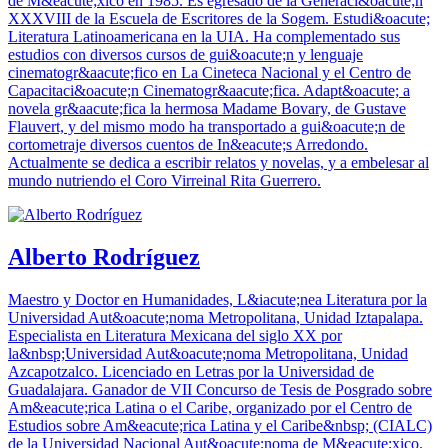
de M&eacute;xico en 1985. Es egresado de la Generaci&oacute;n
XXXVIII de la Escuela de Escritores de la Sogem. Estudi&oacute;
Literatura Latinoamericana en la UIA. Ha complementado sus
estudios con diversos cursos de gui&oacute;n y lenguaje
cinematogr&aacute;fico en La Cineteca Nacional y el Centro de
Capacitaci&oacute;n Cinematogr&aacute;fica. Adapt&oacute; a
novela gr&aacute;fica la hermosa Madame Bovary, de Gustave
Flauvert, y del mismo modo ha transportado a gui&oacute;n de
cortometraje diversos cuentos de In&eacute;s Arredondo.
Actualmente se dedica a escribir relatos y novelas, y a embelesar al
mundo nutriendo el Coro Virreinal Rita Guerrero.
Alberto Rodríguez
Maestro y Doctor en Humanidades, L&iacute;nea Literatura por la
Universidad Aut&oacute;noma Metropolitana, Unidad Iztapalapa.
Especialista en Literatura Mexicana del siglo XX por
la&nbsp;Universidad Aut&oacute;noma Metropolitana, Unidad
Azcapotzalco. Licenciado en Letras por la Universidad de
Guadalajara. Ganador de VII Concurso de Tesis de Posgrado sobre
Am&eacute;rica Latina o el Caribe, organizado por el Centro de
Estudios sobre Am&eacute;rica Latina y el Caribe&nbsp; (CIALC)
de la Universidad Nacional Aut&oacute;noma de M&eacute;xico.