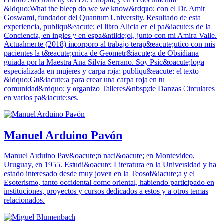
&ldquo;What the bleep do we we know&rdquo; con el Dr. Amit
Goswami, fundador del Quantum University. Resultado de esta
experiencia, publiqu&eacute; el libro Alicia en el pa&iacute;s de la
Conciencia, en ingles y en espa&ntilde;ol, junto con mi Amira Valle.
Actualmente (2018) incorporo al trabajo terap&eacute;utico con mis
pacientes la t&eacute;cnica de Geometr&iacute;a de Obsidiana
guiada por la Maestra Ana Silvia Serrano. Soy Psic&oacute;loga
especializada en mujeres y carpa roja; publiqu&eacute; el texto
&ldquo;Gu&iacute;a para crear una carpa roja en tu
comunidad&rdquo; y organizo Talleres&nbsp;de Danzas Circulares
en varios pa&iacute;ses.
Manuel Arduino Pavón
Manuel Arduino Pav&oacute;n naci&oacute; en Montevideo,
Uruguay, en 1955. Estudi&oacute; Literatura en la Universidad y ha
estado interesado desde muy joven en la Teosof&iacute;a y el
Esoterismo, tanto occidental como oriental, habiendo participado en
instituciones, proyectos y cursos dedicados a estos y a otros temas
relacionados.