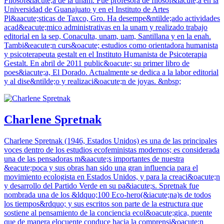
Filosof&iacute;a de la unam. Fue profesora de filosof&iacute;a en la
Universidad de Guanajuato y en el Instituto de Artes
Pl&aacute;sticas de Taxco, Gro. Ha desempe&ntilde;ado actividades
acad&eacute;mico administrativas en la unam y realizado trabajo
editorial en la sep, Conaculta, unam, uam, Santillana y en la enah.
Tambi&eacute;n curs&oacute; estudios como orientadora humanista
y psicoterapeuta gestalt en el Instituto Humanista de Psicoterapia
Gestalt. En abril de 2011 public&oacute; su primer libro de
poes&iacute;a, El Dorado. Actualmente se dedica a la labor editorial
y al dise&ntilde;o y realizaci&oacute;n de joyas. &nbsp;
Charlene Spretnak
Charlene Spretnak (1946, Estados Unidos) es una de las principales
voces dentro de los estudios ecofeministas modernos; es considerada
una de las pensadoras m&aacute;s importantes de nuestra
&eacute;poca y sus obras han sido una gran influencia para el
movimiento ecologista en Estados Unidos, y para la creaci&oacute;n
y desarrollo del Partido Verde en su pa&iacute;s. Spretnak fue
nombrada una de los &ldquo;100 Eco-hero(&iacute;na)s de todos
los tiempos&rdquo; y sus escritos son parte de la estructura que
sostiene al pensamiento de la conciencia ecol&oacute;gica, puente
que de manera elocuente conduce hacia la comprensi&oacute;n