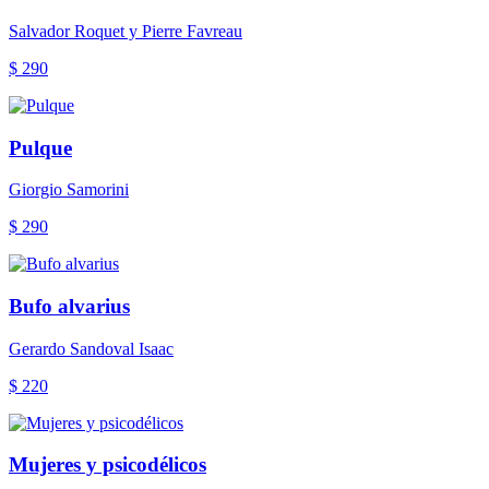
Salvador Roquet y Pierre Favreau
$ 290
Pulque
Giorgio Samorini
$ 290
Bufo alvarius
Gerardo Sandoval Isaac
$ 220
Mujeres y psicodélicos