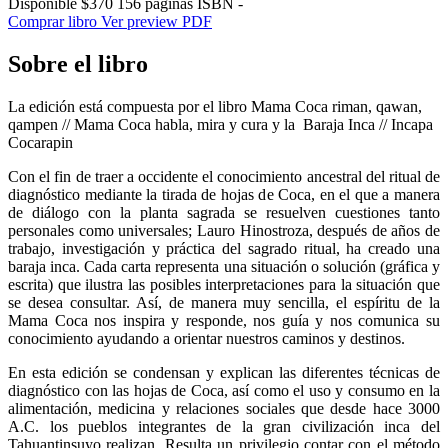
Disponible
$370
156 páginas
ISBN -
Comprar libro
Ver preview PDF
Sobre el libro
La edición está compuesta por el libro Mama Coca riman, qawan,
qampen // Mama Coca habla, mira y cura y la Baraja Inca // Incapa
Cocarapin
Con el fin de traer a occidente el conocimiento ancestral del ritual de
diagnóstico mediante la tirada de hojas de Coca, en el que a manera
de diálogo con la planta sagrada se resuelven cuestiones tanto
personales como universales; Lauro Hinostroza, después de años de
trabajo, investigación y práctica del sagrado ritual, ha creado una
baraja inca. Cada carta representa una situación o solución (gráfica y
escrita) que ilustra las posibles interpretaciones para la situación que
se desea consultar. Así, de manera muy sencilla, el espíritu de la
Mama Coca nos inspira y responde, nos guía y nos comunica su
conocimiento ayudando a orientar nuestros caminos y destinos.
En esta edición se condensan y explican las diferentes técnicas de
diagnóstico con las hojas de Coca, así como el uso y consumo en la
alimentación, medicina y relaciones sociales que desde hace 3000
A.C. los pueblos integrantes de la gran civilización inca del
Tahuantinsuyo realizan. Resulta un privilegio contar con el método